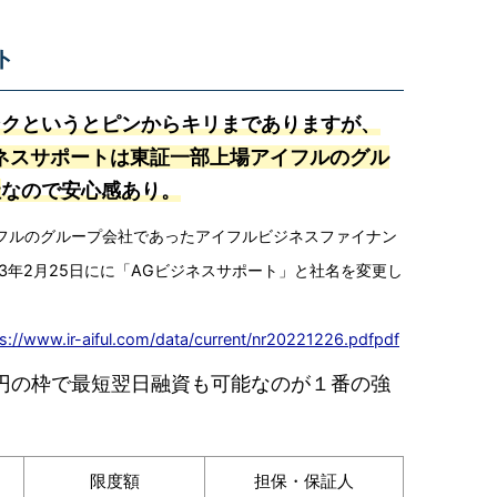
ト
ンクというとピンからキリまでありますが、
ネスサポートは東証一部上場アイフルのグル
社
なので安心感あり。
フルのグループ会社であったアイフルビジネスファイナン
23年2月25日にに「AGビジネスサポート」と社名を変更し
s://www.ir-aiful.com/data/current/nr20221226.pdfpdf
0万円の枠で最短翌日融資も可能なのが１番の強
限度額
担保・保証人