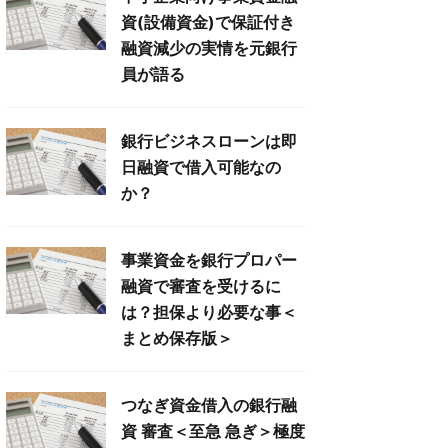
資(設備資金)で保証付き
融資減少の実情を元銀行
員が語る
銀行ビジネスローンは即
日融資で借入可能なの
か？
事業資金を銀行プロパー
融資で審査を受けるに
は？担保より必要な事＜
まとめ保存版＞
つなぎ資金借入の銀行融
資 審査＜至急 急ぎ＞極度