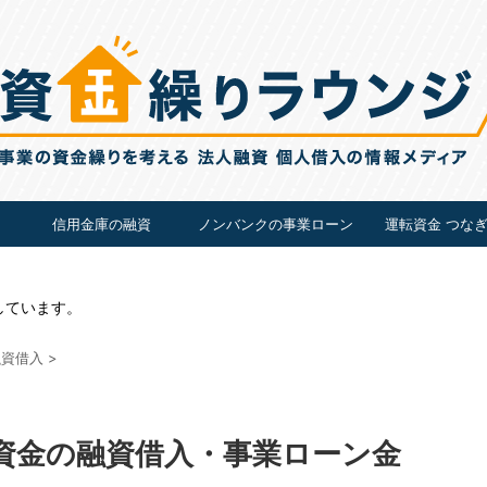
信用金庫の融資
ノンバンクの事業ローン
運転資金 つな
しています。
融資借入
>
資金の融資借入・事業ローン金