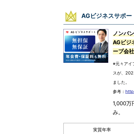
AGビジネスサポー
ノンバ
AGビジ
ープ会
※元々アイ
スが、20
ました。
参考：
http
1,00
み。
実質年率