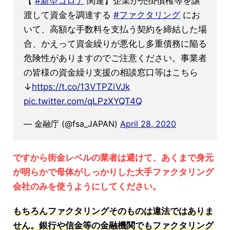
【
#新型コロナ
関連】企業が売掛債権等を譲
渡して資金を調達する
#ファクタリング
にお
いて、高額な手数料を支払う契約を締結した場
合、かえって資金繰りが悪化し多重債務に陥る
危険性がありますのでご注意ください。事業者
の皆様の資金繰り支援の相談窓口等はこちら
↓
https://t.co/13VTPZiVJk
pic.twitter.com/qLPzXYQT4Q
— 金融庁 (@fsa_JAPAN)
April 28, 2020
ですから街金レベルの業者は避けて、あくまで身元
が明らかで母体がしっかりした大手ファクタリング
会社のみを使うようにしてください。
もちろんファクタリングそのものは違法ではありま
せん。銀行や信金等の金融機関でもファクタリング