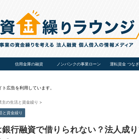
信用金庫の融資
ノンバンクの事業ローン
運転資金 つな
イト広告を利用しています。
業主の生活と資金繰り
>
活と資金繰り
は銀行融資で借りられない？法人成り