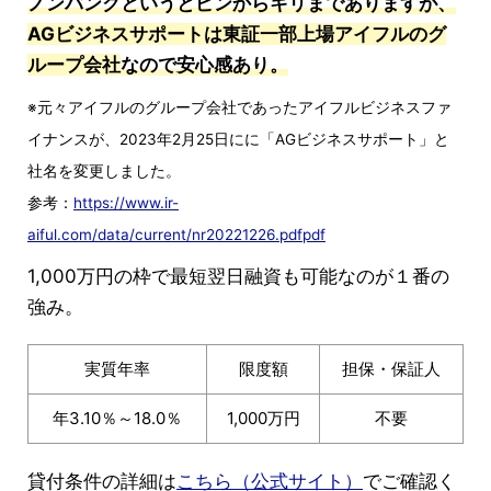
ノンバンクというとピンからキリまでありますが、
AGビジネスサポートは東証一部上場アイフルのグ
ループ会社
なので安心感あり。
※元々アイフルのグループ会社であったアイフルビジネスファ
イナンスが、2023年2月25日にに「AGビジネスサポート」と
社名を変更しました。
参考：
https://www.ir-
aiful.com/data/current/nr20221226.pdfpdf
1,000万円の枠で最短翌日融資も可能なのが１番の
強み。
実質年率
限度額
担保・保証人
年3.10％～18.0％
1,000万円
不要
貸付条件の詳細は
こちら（公式サイト）
でご確認く