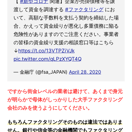
【
#新型コロナ
関連】企業が売掛債権等を譲
渡して資金を調達する
#ファクタリング
にお
いて、高額な手数料を支払う契約を締結した場
合、かえって資金繰りが悪化し多重債務に陥る
危険性がありますのでご注意ください。事業者
の皆様の資金繰り支援の相談窓口等はこちら
↓
https://t.co/13VTPZiVJk
pic.twitter.com/qLPzXYQT4Q
— 金融庁 (@fsa_JAPAN)
April 28, 2020
ですから街金レベルの業者は避けて、あくまで身元
が明らかで母体がしっかりした大手ファクタリング
会社のみを使うようにしてください。
もちろんファクタリングそのものは違法ではありま
せん。銀行や信金等の金融機関でもファクタリング