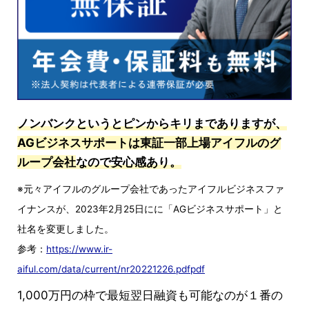
ノンバンクというとピンからキリまでありますが、
AGビジネスサポートは東証一部上場アイフルのグ
ループ会社
なので安心感あり。
※元々アイフルのグループ会社であったアイフルビジネスファ
イナンスが、2023年2月25日にに「AGビジネスサポート」と
社名を変更しました。
参考：
https://www.ir-
aiful.com/data/current/nr20221226.pdfpdf
1,000万円の枠で最短翌日融資も可能なのが１番の