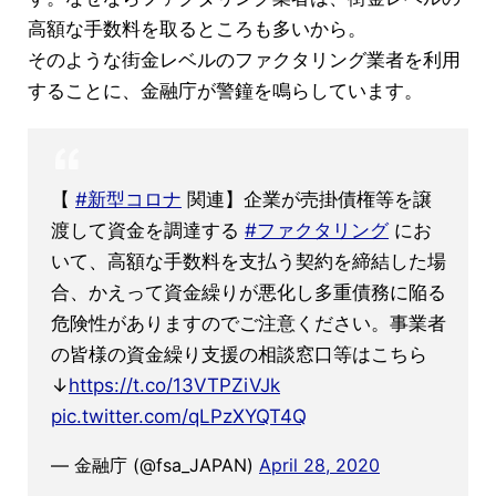
高額な手数料を取るところも多いから。
そのような街金レベルのファクタリング業者を利用
することに、金融庁が警鐘を鳴らしています。
【
#新型コロナ
関連】企業が売掛債権等を譲
渡して資金を調達する
#ファクタリング
にお
いて、高額な手数料を支払う契約を締結した場
合、かえって資金繰りが悪化し多重債務に陥る
危険性がありますのでご注意ください。事業者
の皆様の資金繰り支援の相談窓口等はこちら
↓
https://t.co/13VTPZiVJk
pic.twitter.com/qLPzXYQT4Q
— 金融庁 (@fsa_JAPAN)
April 28, 2020