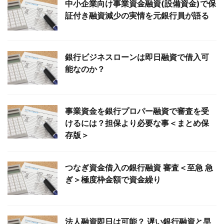
中小企業向け事業資金融資(設備資金)で保
証付き融資減少の実情を元銀行員が語る
銀行ビジネスローンは即日融資で借入可
能なのか？
事業資金を銀行プロパー融資で審査を受
けるには？担保より必要な事＜まとめ保
存版＞
つなぎ資金借入の銀行融資 審査＜至急 急
ぎ＞極度枠金額で資金繰り
法人融資即日は可能？ 遅い銀行融資と早