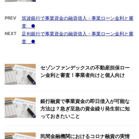
PREV
筑波銀行で事業資金の融資借入・事業ローン金利と審
査 ●
NEXT
足利銀行で事業資金の融資借入・事業ローン金利と審
査 ●
セゾンファンデックスの不動産担保ロー
ン金利と審査！事業者向けと個人向け
銀行融資で事業資金の即日借入が可能な
方法は？急ぎ至急の資金繰り発生前に知
っておきたいこと
民間金融機関におけるコロナ融資の実情