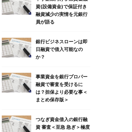
資(設備資金)で保証付き
融資減少の実情を元銀行
員が語る
銀行ビジネスローンは即
日融資で借入可能なの
か？
事業資金を銀行プロパー
融資で審査を受けるに
は？担保より必要な事＜
まとめ保存版＞
つなぎ資金借入の銀行融
資 審査＜至急 急ぎ＞極度