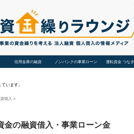
信用金庫の融資
ノンバンクの事業ローン
運転資金 つな
しています。
融資借入
>
資金の融資借入・事業ローン金