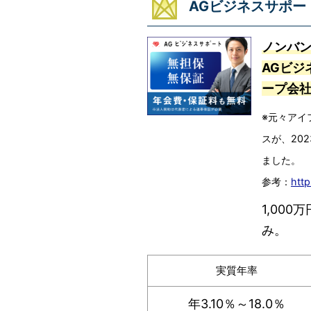
AGビジネスサポー
ノンバ
AGビジ
ープ会
※元々アイ
スが、20
ました。
参考：
http
1,00
み。
実質年率
年3.10％～18.0％