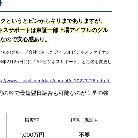
ト
ンクというとピンからキリまでありますが、
ネスサポートは東証一部上場アイフルのグル
社
なので安心感あり。
フルのグループ会社であったアイフルビジネスファイナン
23年2月25日にに「AGビジネスサポート」と社名を変更し
s://www.ir-aiful.com/data/current/nr20221226.pdfpdf
0万円の枠で最短翌日融資も可能なのが１番の強
限度額
担保・保証人
1,000万円
不要