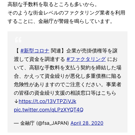
高額な手数料を取るところも多いから。
そのような街金レベルのファクタリング業者を利用
することに、金融庁が警鐘を鳴らしています。
【
#新型コロナ
関連】企業が売掛債権等を譲
渡して資金を調達する
#ファクタリング
にお
いて、高額な手数料を支払う契約を締結した場
合、かえって資金繰りが悪化し多重債務に陥る
危険性がありますのでご注意ください。事業者
の皆様の資金繰り支援の相談窓口等はこちら
↓
https://t.co/13VTPZiVJk
pic.twitter.com/qLPzXYQT4Q
— 金融庁 (@fsa_JAPAN)
April 28, 2020