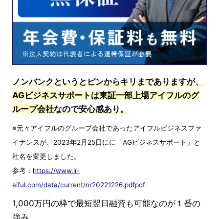
ノンバンクというとピンからキリまでありますが、
AGビジネスサポートは東証一部上場アイフルのグ
ループ会社
なので安心感あり。
※元々アイフルのグループ会社であったアイフルビジネスファ
イナンスが、2023年2月25日にに「AGビジネスサポート」と
社名を変更しました。
参考：
https://www.ir-
aiful.com/data/current/nr20221226.pdfpdf
1,000万円の枠で最短翌日融資も可能なのが１番の
強み。