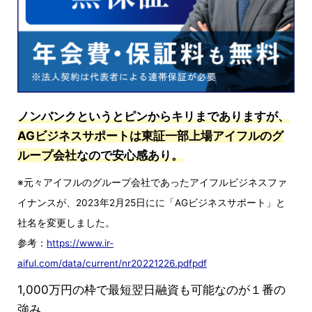
ノンバンクというとピンからキリまでありますが、
AGビジネスサポートは東証一部上場アイフルのグ
ループ会社
なので安心感あり。
※元々アイフルのグループ会社であったアイフルビジネスファ
イナンスが、2023年2月25日にに「AGビジネスサポート」と
社名を変更しました。
参考：
https://www.ir-
aiful.com/data/current/nr20221226.pdfpdf
1,000万円の枠で最短翌日融資も可能なのが１番の
強み。