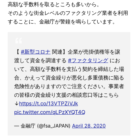
高額な手数料を取るところも多いから。
そのような街金レベルのファクタリング業者を利用
することに、金融庁が警鐘を鳴らしています。
【
#新型コロナ
関連】企業が売掛債権等を譲
渡して資金を調達する
#ファクタリング
にお
いて、高額な手数料を支払う契約を締結した場
合、かえって資金繰りが悪化し多重債務に陥る
危険性がありますのでご注意ください。事業者
の皆様の資金繰り支援の相談窓口等はこちら
↓
https://t.co/13VTPZiVJk
pic.twitter.com/qLPzXYQT4Q
— 金融庁 (@fsa_JAPAN)
April 28, 2020