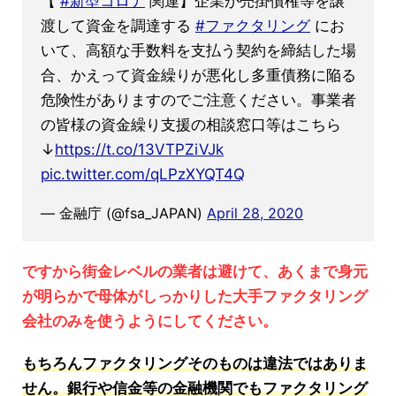
【
#新型コロナ
関連】企業が売掛債権等を譲
渡して資金を調達する
#ファクタリング
にお
いて、高額な手数料を支払う契約を締結した場
合、かえって資金繰りが悪化し多重債務に陥る
危険性がありますのでご注意ください。事業者
の皆様の資金繰り支援の相談窓口等はこちら
↓
https://t.co/13VTPZiVJk
pic.twitter.com/qLPzXYQT4Q
— 金融庁 (@fsa_JAPAN)
April 28, 2020
ですから街金レベルの業者は避けて、あくまで身元
が明らかで母体がしっかりした大手ファクタリング
会社のみを使うようにしてください。
もちろんファクタリングそのものは違法ではありま
せん。銀行や信金等の金融機関でもファクタリング