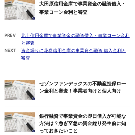
大田原信用金庫で事業資金の融資借入・
事業ローン金利と審査
PREV
北上信用金庫で事業資金の融資借入・事業ローン金利
と審査
NEXT
資金繰りに花巻信用金庫の事業資金融資 借入金利と
審査
セゾンファンデックスの不動産担保ロー
ン金利と審査！事業者向けと個人向け
銀行融資で事業資金の即日借入が可能な
方法は？急ぎ至急の資金繰り発生前に知
っておきたいこと