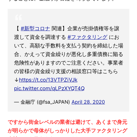
【
#新型コロナ
関連】企業が売掛債権等を譲
渡して資金を調達する
#ファクタリング
にお
いて、高額な手数料を支払う契約を締結した場
合、かえって資金繰りが悪化し多重債務に陥る
危険性がありますのでご注意ください。事業者
の皆様の資金繰り支援の相談窓口等はこちら
↓
https://t.co/13VTPZiVJk
pic.twitter.com/qLPzXYQT4Q
— 金融庁 (@fsa_JAPAN)
April 28, 2020
ですから街金レベルの業者は避けて、あくまで身元
が明らかで母体がしっかりした大手ファクタリング