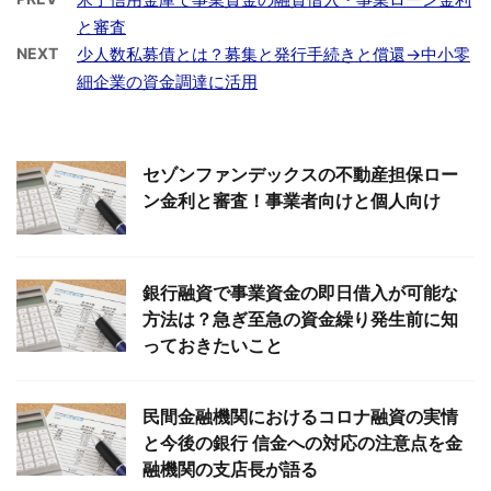
と審査
NEXT
少人数私募債とは？募集と発行手続きと償還→中小零
細企業の資金調達に活用
セゾンファンデックスの不動産担保ロー
ン金利と審査！事業者向けと個人向け
銀行融資で事業資金の即日借入が可能な
方法は？急ぎ至急の資金繰り発生前に知
っておきたいこと
民間金融機関におけるコロナ融資の実情
と今後の銀行 信金への対応の注意点を金
融機関の支店長が語る