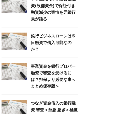
資(設備資金)で保証付き
融資減少の実情を元銀行
員が語る
銀行ビジネスローンは即
日融資で借入可能なの
か？
事業資金を銀行プロパー
融資で審査を受けるに
は？担保より必要な事＜
まとめ保存版＞
つなぎ資金借入の銀行融
資 審査＜至急 急ぎ＞極度