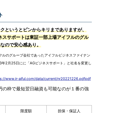
ト
ンクというとピンからキリまでありますが、
ネスサポートは東証一部上場アイフルのグル
社
なので安心感あり。
フルのグループ会社であったアイフルビジネスファイナン
23年2月25日にに「AGビジネスサポート」と社名を変更し
s://www.ir-aiful.com/data/current/nr20221226.pdfpdf
0万円の枠で最短翌日融資も可能なのが１番の強
限度額
担保・保証人