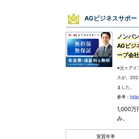
AGビジネスサポー
ノンバ
AGビジ
ープ会
※元々アイ
スが、20
ました。
参考：
http
1,00
み。
実質年率