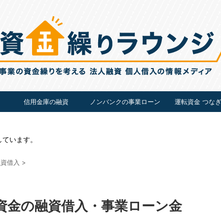
信用金庫の融資
ノンバンクの事業ローン
運転資金 つな
しています。
融資借入
>
資金の融資借入・事業ローン金