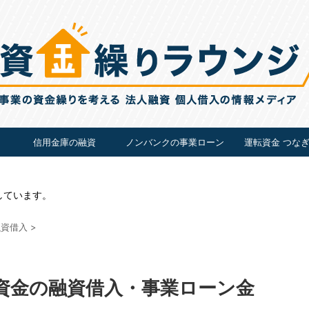
信用金庫の融資
ノンバンクの事業ローン
運転資金 つな
しています。
融資借入
>
資金の融資借入・事業ローン金