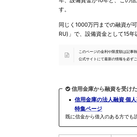
年、設備資金が10年と、この
す。
同じく1000万円までの融資が可
RU)」で、設備資金として15
このページの金利や限度額は記事執筆時
公式サイトにて最新の情報を必ず
信用金庫から融資を受け
信用金庫の法人融資 個
特集ページ
既に信金から借入のある方でも