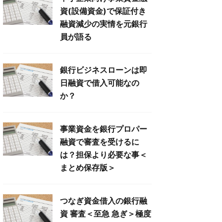
資(設備資金)で保証付き
融資減少の実情を元銀行
員が語る
銀行ビジネスローンは即
日融資で借入可能なの
か？
事業資金を銀行プロパー
融資で審査を受けるに
は？担保より必要な事＜
まとめ保存版＞
つなぎ資金借入の銀行融
資 審査＜至急 急ぎ＞極度