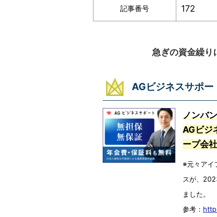
172
記事番号
急ぎの資金繰り
AGビジネスサポー
ノンバ
AGビジ
ープ会
※元々アイ
スが、20
ました。
参考：
http