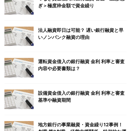
ぎ＞極度枠金額で資金繰り
法人融資即日は可能？ 遅い銀行融資と早
いノンバンク融資の理由
運転資金借入の銀行融資 金利 利率と審査
内容や必要書類は？
設備資金借入の銀行融資 金利 利率と審査
基準や融資期間
地方銀行の事業融資・資金繰り12事例！