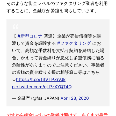
そのような街金レベルのファクタリング業者を利用
することに、金融庁が警鐘を鳴らしています。
【
#新型コロナ
関連】企業が売掛債権等を譲
渡して資金を調達する
#ファクタリング
にお
いて、高額な手数料を支払う契約を締結した場
合、かえって資金繰りが悪化し多重債務に陥る
危険性がありますのでご注意ください。事業者
の皆様の資金繰り支援の相談窓口等はこちら
↓
https://t.co/13VTPZiVJk
pic.twitter.com/qLPzXYQT4Q
— 金融庁 (@fsa_JAPAN)
April 28, 2020
ですから街金レベルの業者は避けて、あくまで身元