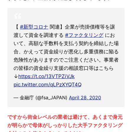
【
#新型コロナ
関連】企業が売掛債権等を譲
渡して資金を調達する
#ファクタリング
にお
いて、高額な手数料を支払う契約を締結した場
合、かえって資金繰りが悪化し多重債務に陥る
危険性がありますのでご注意ください。事業者
の皆様の資金繰り支援の相談窓口等はこちら
↓
https://t.co/13VTPZiVJk
pic.twitter.com/qLPzXYQT4Q
— 金融庁 (@fsa_JAPAN)
April 28, 2020
ですから街金レベルの業者は避けて、あくまで身元
が明らかで母体がしっかりした大手ファクタリング