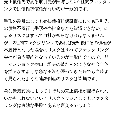
売上債権先である取引先が関与しない2社間ファクタリ
ングでは債権求償権がないのが一般的です。
手形の割引にしても売掛債権担保融資にしても取引先
の債務不履行（手形や売掛金などを決済できない）に
よるリスクはすべて自社が被らなければなりません
が、2社間ファクタリングであれば売却後にその債権が
不履行となった場合のリスクはすべてファクタリング
会社が負う契約となっているのが一般的ですので、リ
ーマンショックや山一證券の破たんのような社会全体
を揺るがすような急な不況が襲ってきた時でも当時よ
く見られたような連鎖倒産のリスクは皆無です。
急な景気変動によって手持ちの売上債権が履行されな
いかもしれないというリスクヘッジとしてもファクタ
リングは有効な手段であると言えるでしょう。